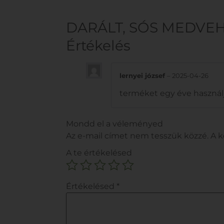
DARÁLT, SÓS MEDVE
Értékelés
lernyei józsef
–
2025-04-26
terméket egy éve használ
Mondd el a véleményed
Az e-mail címet nem tesszük közzé.
A 
A te értékelésed
Értékelésed
*