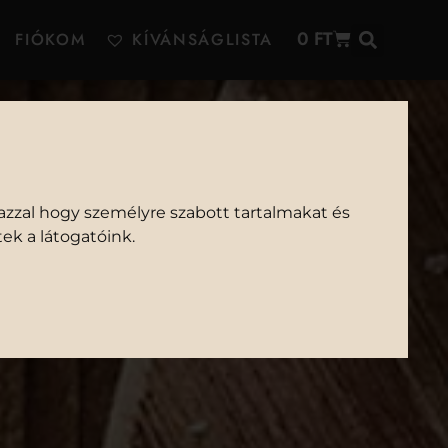
0
FT
FIÓKOM
KÍVÁNSÁGLISTA
IA
azzal hogy személyre szabott tartalmakat és
ek a látogatóink.
OLÍVAOLAJJAL