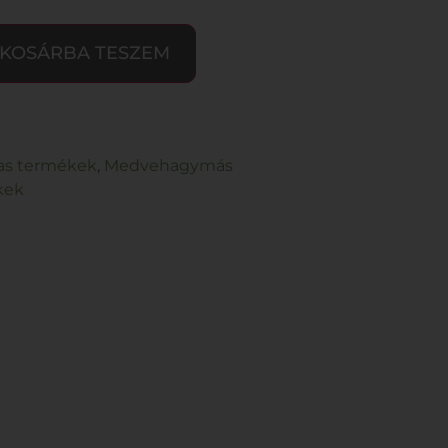
KOSÁRBA TESZEM
jas termékek
,
Medvehagymás
kek