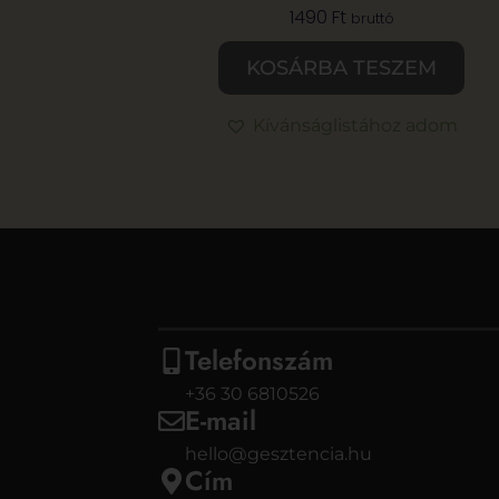
1490
Ft
bruttó
KOSÁRBA TESZEM
Kívánságlistához adom
Telefonszám
+36 30 6810526
E-mail
hello@gesztencia.hu
Cím