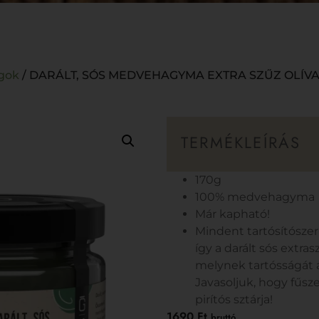
gok
/ DARÁLT, SÓS MEDVEHAGYMA EXTRA SZŰZ OLÍV
TERMÉKLEÍRÁS
170g
100% medvehagyma
Már kapható!
Mindent tartósítósze
így a darált sós extra
melynek tartósságát a 
Javasoljuk, hogy fűsze
pirítós sztárja!
1690
Ft
bruttó