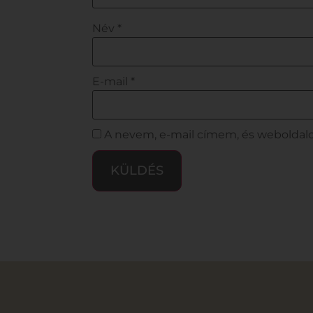
Név
*
E-mail
*
A nevem, e-mail címem, és webolda