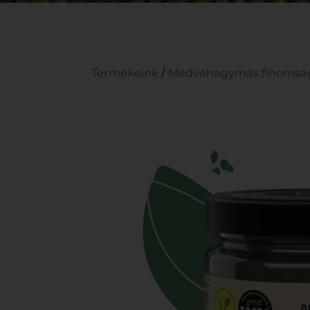
Termékeink
/
Medvehagymás finomsá