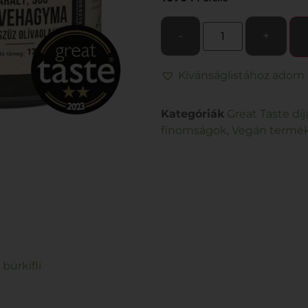
-
+
Kívánságlistához adom
Kategóriák
Great Taste dí
finomságok
,
Vegán termé
úrkifli