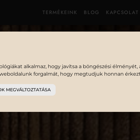
TERMÉKEINK
BLOG
KAPCSOLAT
ESZTENC
lógiákat alkalmaz, hogy javítsa a böngészési élményét, 
 a weboldalunk forgalmát, hogy megtudjuk honnan érkezt
OK MEGVÁLTOZTATÁSA
 MEDVEHAGYMA EXTRA SZŰZ 