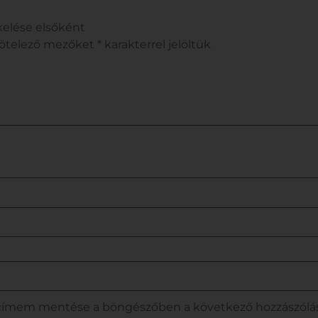
lése elsőként
kötelező mezőket
*
karakterrel jelöltük
lcímem mentése a böngészőben a következő hozzászól