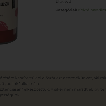
Elfogyott
Kategóriák
Koktélparadic
érésére készítettük el először ezt a termékünket, aki mi
ő „bulink” alkalmára.
ztenciásan” elkészítettük. A siker nem maradt el, így ter
gességünk.