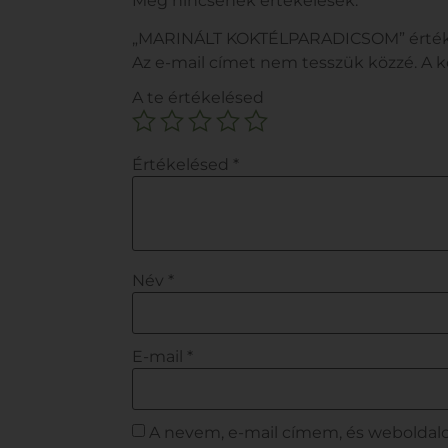
Még nincsenek értékelések.
„MARINÁLT KOKTÉLPARADICSOM” értéke
Az e-mail címet nem tesszük közzé.
A 
A te értékelésed
Értékelésed
*
Név
*
E-mail
*
A nevem, e-mail címem, és webolda