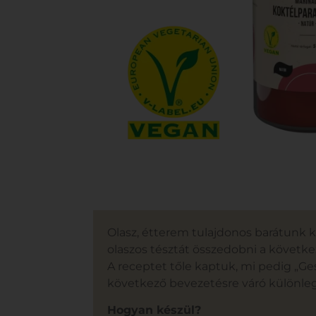
Olasz, étterem tulajdonos barátunk k
olaszos tésztát összedobni a következ
A receptet tőle kaptuk, mi pedig „Ges
következő bevezetésre váró különle
Hogyan készül?