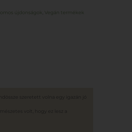
somos újdonságok
,
Vegán termékek
ndössze szeretett volna egy igazán jó
mészetes volt, hogy ez lesz a