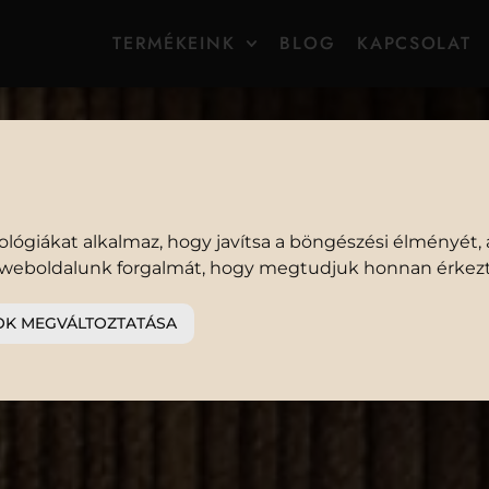
TERMÉKEINK
BLOG
KAPCSOLAT
ESZTENC
lógiákat alkalmaz, hogy javítsa a böngészési élményét, 
 a weboldalunk forgalmát, hogy megtudjuk honnan érkezt
ARINÁLT KOKTÉLPARADICS
OK MEGVÁLTOZTATÁSA