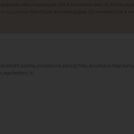
ázslat nékül készítjük ezt a termékünket is. A friss, e
om-levünkkel
felöntjük és hőkezeljük. És voilà kész is a
szített belőle, családunk pedig friss, kovászos házi keny
k egyikéhez is: