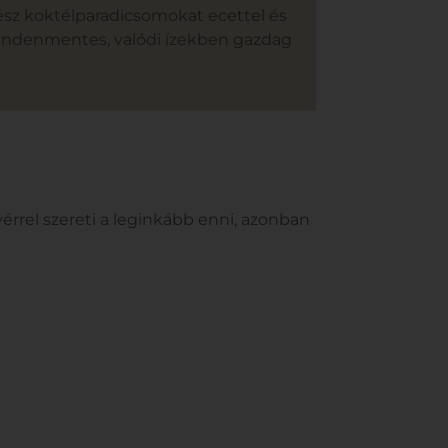
gész koktélparadicsomokat ecettel és
 mindenmentes, valódi ízekben gazdag
érrel szereti a leginkább enni, azonban