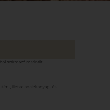
gból származó marinált
utén-, illetve adalékanyag- és