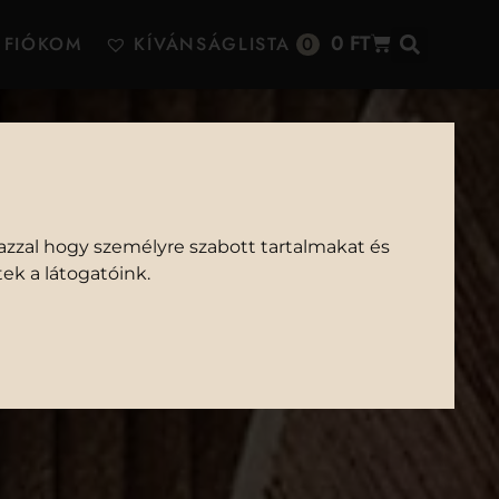
0
FT
FIÓKOM
KÍVÁNSÁGLISTA
0
IA
azzal hogy személyre szabott tartalmakat és
ek a látogatóink.
OM