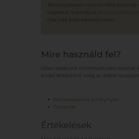
Természetesen mindenféle különös var
olajokkal marináljuk,
koktélparadics
marinált koktélparadicsom.
Mire használd fel?
Olasz barátunk természetesen tésztát ké
kiváló feltétként még az alábbi recepte
Petrezselymes pitakenyér
Focaccia
Értékelések