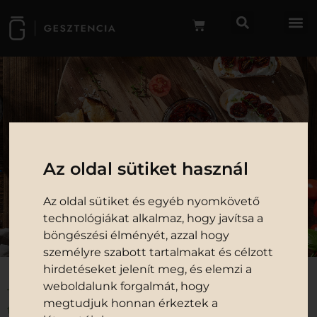
GESZTENCIA
KOKTÉLPARADICSOMLÉ
Az oldal sütiket használ
Az oldal sütiket és egyéb nyomkövető
technológiákat alkalmaz, hogy javítsa a
böngészési élményét, azzal hogy
személyre szabott tartalmakat és célzott
hirdetéseket jelenít meg, és elemzi a
weboldalunk forgalmát, hogy
Termékeink
/
Vegán
megtudjuk honnan érkeztek a
termékek
/ KOKTÉLPARADICSOMLÉ