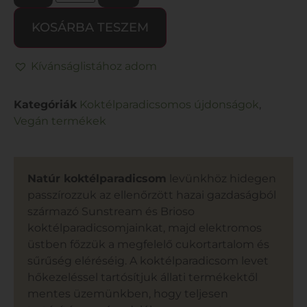
KOSÁRBA TESZEM
Kívánságlistához adom
Kategóriák
Koktélparadicsomos újdonságok
,
Vegán termékek
Natúr koktélparadicsom
levünkhöz hidegen
passzírozzuk az ellenőrzött hazai gazdaságból
származó Sunstream és Brioso
koktélparadicsomjainkat, majd elektromos
üstben főzzük a megfelelő cukortartalom és
sűrűség eléréséig. A koktélparadicsom levet
hőkezeléssel tartósítjuk állati termékektől
mentes üzemünkben, hogy teljesen