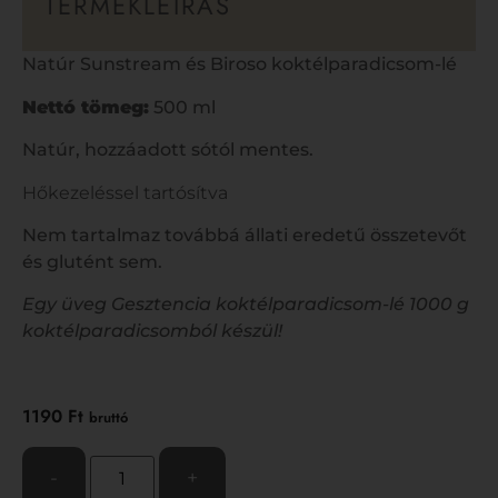
TERMÉKLEÍRÁS
Natúr Sunstream és Biroso koktélparadicsom-lé
Nettó tömeg:
500 ml
Natúr, hozzáadott sótól mentes.
Hőkezeléssel tartósítva
Nem tartalmaz továbbá állati eredetű összetevőt
és glutént sem.
Egy üveg Gesztencia koktélparadicsom-lé 1000 g
koktélparadicsomból készül!
1190
Ft
bruttó
-
+