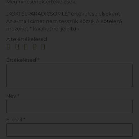
Még nincsenek értékelések.
„KOKTÉLPARADICSOMLÉ” értékelése elsőként
Az e-mail címet nem tesszük közzé.
A kötelező
mezőket
*
karakterrel jelöltük
A te értékelésed
Értékelésed
*
Név
*
E-mail
*